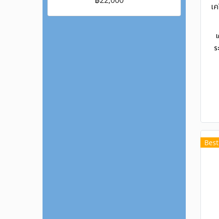
เค
ร
Best