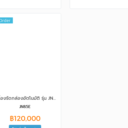
Order
เครื่องรัดกล่องอัตโนมัติ รุ่น JN-85E
JN85E
฿120,000