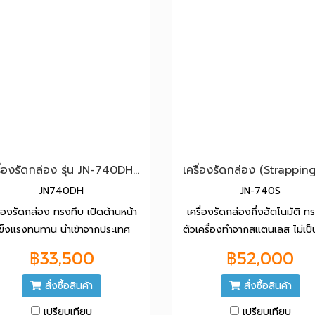
เครื่องรัดกล่อง รุ่น JN-740DH ยี่ห้อ CHALi
JN740DH
JN-740S
ื่องรัดกล่อง ทรงทึบ เปิดด้านหน้า
เครื่องรัดกล่องกึ่งอัตโนมัติ ท
ข็งแรงทนทาน นำเข้าจากประเทศ
ตัวเครื่องทำจากสแตนเลส ไม่เป็
หวัน (เครื่องไต้หวันแท้ 100%) รับ
เหมาะสำหรับห้องเย็น หรือสถานที่
฿33,500
฿52,000
ประกัน 1 ปี ฟรีค่า ฟรีค่าอะไหล่
ความชื้น แข็งแรงทนทาน วัสดุ
งานประกอบได้มาตรฐาน นำเข้
สั่งซื้อสินค้า
สั่งซื้อสินค้า
ประเทศไต้หวัน รับประกัน 1 ป
เปรียบเทียบ
เปรียบเทียบ