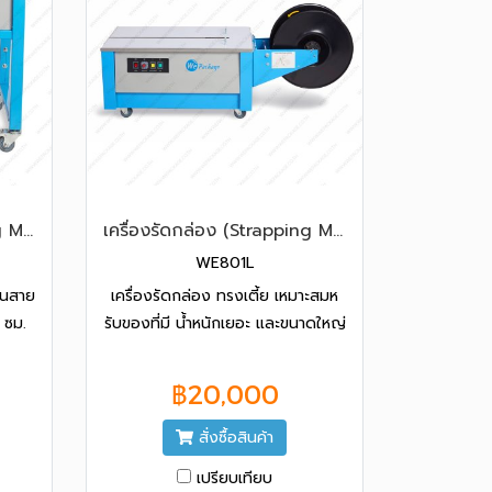
เครื่องรัดกล่อง (Strapping Machine) รุ่น WE-801H
เครื่องรัดกล่อง (Strapping Machine) รุ่น WE-801L
WE801L
่ยนสาย
เครื่องรัดกล่อง ทรงเตี้ย เหมาะสมห
 ซม.
รับของที่มี น้ำหนักเยอะ และขนาดใหญ่
บ
แข็งแรงทนทาน ได้รับมาตรฐาน
ฟรี
CE รับประกัน 1 ปี ฟรีค่าแรง ฟรีค่า
฿20,000
อะไหล่
สั่งซื้อสินค้า
เปรียบเทียบ