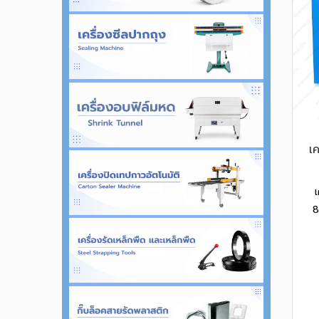
เ
8
ข