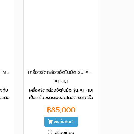
เครื่องรัดกล่อง (Strapping Machine) CHALI รุ่น JN-740S
เครื่องรัดกล่องอัตโนมัติ รุ่น XT-101
XT-101
รงทึบ
เครื่องรัดกล่องอัตโนมัติ รุ่น XT-101
นสนิม
เป็นเครื่องรัดระบบอัตโนมัติ รัดได้เร็ว
ที่มี
26 ครั้ง/นาที ให้กับไฟ 380V
฿85,000
 และ
3PHASE
าจาก
สั่งซื้อสินค้า
ี
เปรียบเทียบ