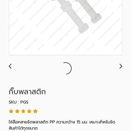
กิ๊บพลาสติก
SKU : PGS
ใช้ล็อคสายรัดพลาสติก PP ความกว้าง 15 มม. เหมาะสำหรับรัด
สินค้าได้ทุกขนาด