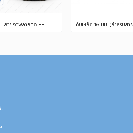
สายรัดพลาสติก PP
่,
อง