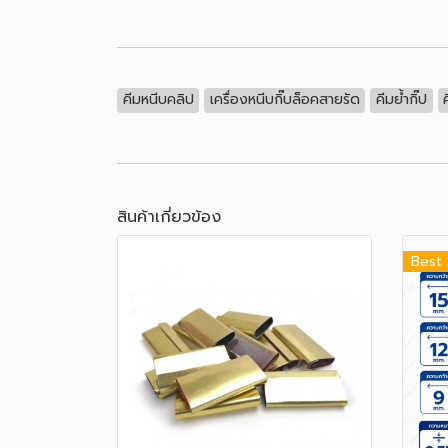
คีมหนีบคลิป
เครื่องหนีบกิ๊บล็อคสายรัด
คีมย้ำกิ๊ป
สินค้าเกี่ยวข้อง
Best 