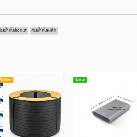
คีมย้ำกิ๊ปสังกะสี
คีมย้ำกิ๊ปเหล็ก
Seller
New