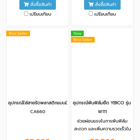
สั่งซื้อสินค้า
สั่งซื้อสินค้า
เปรียบเทียบ
เปรียบเทียบ
Best Seller
New
Best Seller
อุปกรณ์ใส่สายรัดพลาสติกแบบมีล้อลาก รุ่น CA660
อุปกรณ์พันฟิล์มยืด YBICO รุ่น W11
CA660
W111
ช่วยผ่อนแรงในการพันฟิล์ม
สะดวก และเพิ่มความรวดเร็วใน
การทำงาน