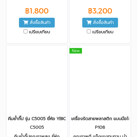
สายรัดพลาสติก PP หรือสายไฮ
PET ขนาด 19 mm. ด้ามยาว 17
฿1,800
฿3,200
เดน ขนาด 12-15mm.
นิ้ว
สั่งซื้อสินค้า
สั่งซื้อสินค้า
เปรียบเทียบ
เปรียบเทียบ
New
คีมย้ำกิ๊ป รุ่น C5005 ยี่ห้อ YBICO
เครื่องรัดสายพลาสติก แบบมือโยก รุ
C5005
P108
คีมย้ำกิ๊ปคุณภาพสูง ยี่ห้อ
คุณภาพดี แข็งแรงทนทาน นำ