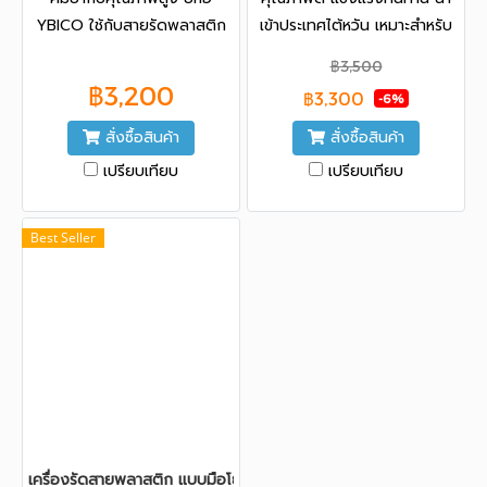
YBICO ใช้กับสายรัดพลาสติก
เข้าประเทศไต้หวัน เหมาะสำหรับ
PET ขนาด 15.5 mm. ด้ามยาว
รัดกล่อง หรือพาเลท ให้ร่วมกับ
฿3,500
17 นิ้ว
คีมย้ำรุ่น SK155 หรือ C1005
฿3,200
฿3,300
-6%
สั่งซื้อสินค้า
สั่งซื้อสินค้า
เปรียบเทียบ
เปรียบเทียบ
Best Seller
เครื่องรัดสายพลาสติก แบบมือโยก รุ่น P330 ยี่ห้อ YBICO