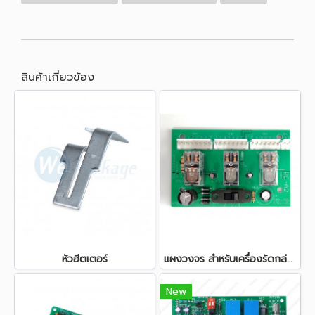
สินค้าเกี่ยวข้อง
หัวฮีตเตอร์
แผงวงจร สำหรับเครื่องรัดกล่อง CHALi รุ่น JN-740, JN-740L, JN-600
New